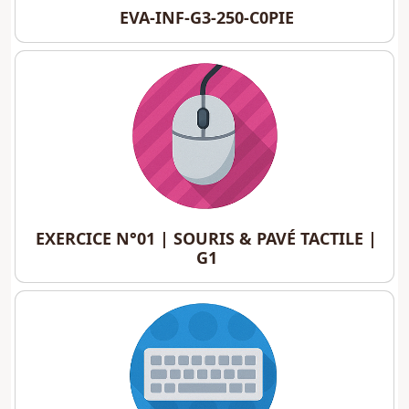
EVA-INF-G3-250-C0PIE
EVA-INF-G3-250-C0PIE
EXERCICE N°01 | SOURIS & PAVÉ TACTILE | G1
EXERCICE N°01 | SOURIS & PAVÉ TACTILE |
G1