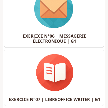
EXERCICE N°06 | MESSAGERIE ÉLECTRONIQUE 
EXERCICE N°06 | MESSAGERIE
ÉLECTRONIQUE | G1
EXERCICE N°07 | LIBREOFFICE WRITER | G1
EXERCICE N°07 | LIBREOFFICE WRITER | G1